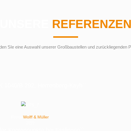
UNSERE
REFERENZE
nden SIe eine Auswahl unserer Großbaustellen und zurückliegenden P
K 1040/B 292, Herrenberg-Kayh``
Firma
Wolff & Müller
2019
er Knotenpunkte bei Esslingen``