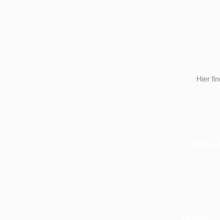
Hier fi
``Ausbau 
``Umbau d