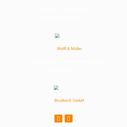
``Ausbau K 1040/B 292,
Herrenberg-Kayh``
Firma
Wolff & Müller
2019
``Umbau der Knotenpunkte bei
Esslingen``
Firma
Brodbeck GmbH
2019